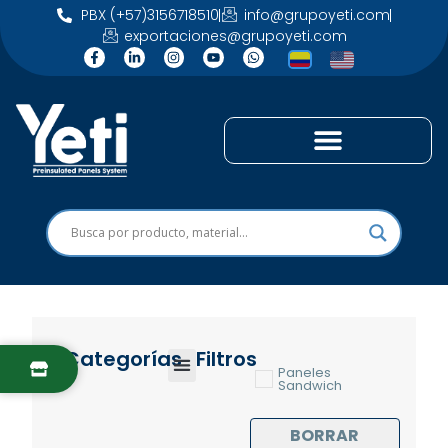
PBX (+57)3156718510
info@grupoyeti.com
exportaciones@grupoyeti.com
Categorías
Filtros
Paneles
Sandwich
BORRAR