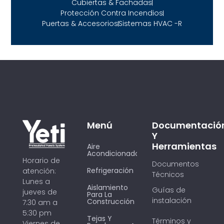
Cubiertas & Fachadas
Protección Contra Incendios
Puertas & Accesorios
Sistemas HVAC -R
Menú
Documentació
Y
Herramientas
Aire
Acondicionado
Horario de
Documentos
Refrigeración
atención:
Técnicos
Lunes a
Aislamiento
Guías de
jueves de
Para La
instalación
Construcción
7:30 am a
5:30 pm
Tejas Y
Términos y
Viernes de