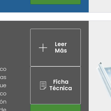
Leer
Más
co
das
Ficha
ue
Técnica
co
ión
de