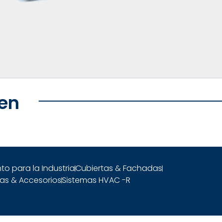
en
to para la Industria
Cubiertas & Fachadas
as & Accesorios
Sistemas HVAC -R