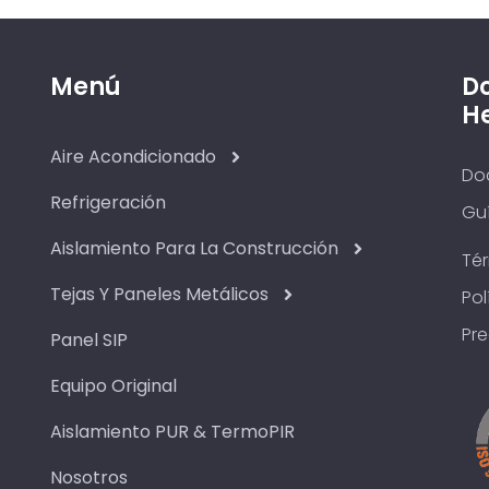
Menú
D
H
Aire Acondicionado
Do
Refrigeración
Guí
Aislamiento Para La Construcción
Té
Tejas Y Paneles Metálicos
Pol
Pr
Panel SIP
Equipo Original
Aislamiento PUR & TermoPIR
Nosotros