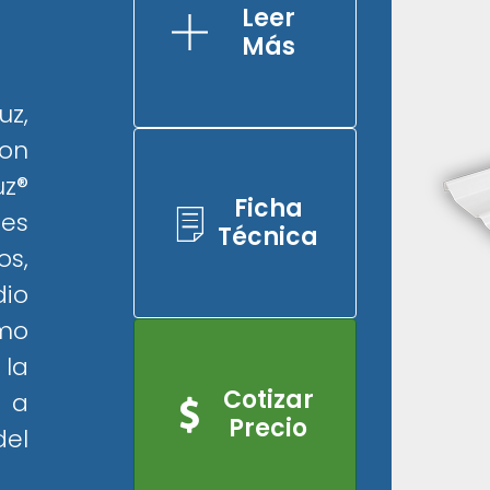
Leer
Más
uz,
con
uz®
Ficha
nes
Técnica
s,
io
mo
la
Cotizar
 a
Precio
el