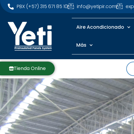
PBX (+57) 315 671 85 10
info@yetipir.com
exp
Aire Acondicionado
Más
Tienda Online