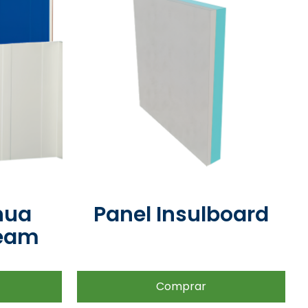
nua
Panel Insulboard
Seam
Comprar