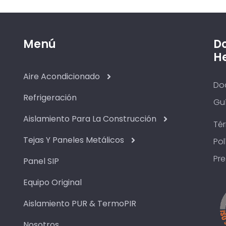
Menú
D
H
Aire Acondicionado
Do
Refrigeración
Guí
Aislamiento Para La Construcción
Té
Tejas Y Paneles Metálicos
Pol
Pr
Panel SIP
Equipo Original
Aislamiento PUR & TermoPIR
Nosotros