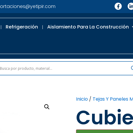
ortaciones@yetipir.com
Refrigeración
Aislamiento Para La Construcción
Inicio
/
Tejas Y Paneles M
Cubie