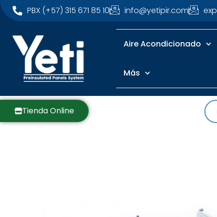
PBX (+57) 315 671 85 10
info@yetipir.com
exp
Aire Acondicionado
Más
Tienda Online