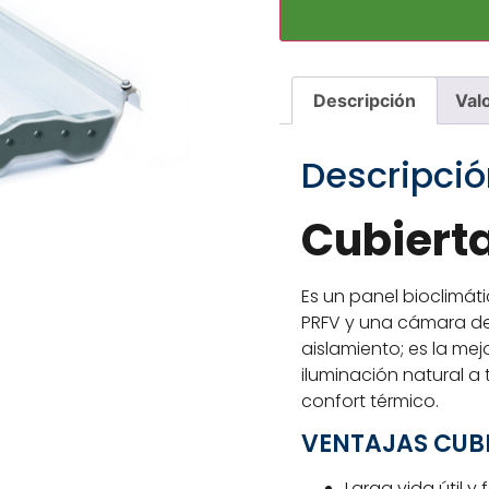
Descripción
Val
Descripció
Cubierta
Es un panel bioclimát
PRFV y una cámara de
aislamiento; es la me
iluminación natural a t
confort térmico.
VENTAJAS CUBI
Larga vida útil y