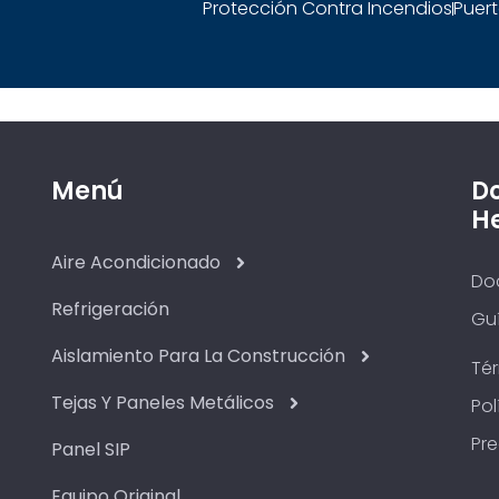
Protección Contra Incendios
Puert
Menú
D
H
Aire Acondicionado
Do
Refrigeración
Guí
Aislamiento Para La Construcción
Té
Tejas Y Paneles Metálicos
Pol
Pr
Panel SIP
Equipo Original