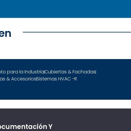
en
to para la Industria
Cubiertas & Fachadas
as & Accesorios
Sistemas HVAC -R
ocumentación Y