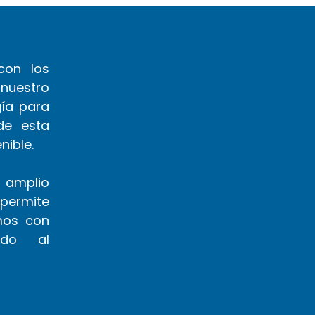
con los
nuestro
gía para
de esta
nible.
n amplio
permite
mos con
do al