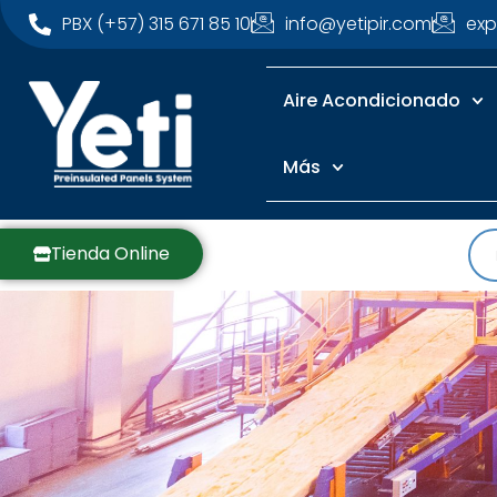
PBX (+57) 315 671 85 10
info@yetipir.com
exp
Aire Acondicionado
Más
Tienda Online