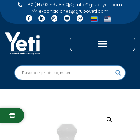
PBX (+57)3156718510
info@grupoyeti.com
exportaciones@grupoyeti.com