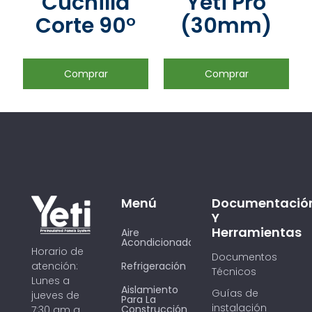
Cuchilla
Yeti Pro
Corte 90°
(30mm)
Comprar
Comprar
Menú
Documentació
Y
Herramientas
Aire
Acondicionado
Horario de
Documentos
Refrigeración
atención:
Técnicos
Lunes a
Aislamiento
Guías de
jueves de
Para La
instalación
Construcción
7:30 am a