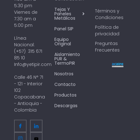
5:30 pm
Tejas Y
Términos y
Viernes de
Paneles
Condiciones
Metálicos
7:30 am a
5:00 pm
Política de
Panel SIP
privacidad
Línea
Equipo
Preguntas
Original
Nacional:
Frecuentes
(+57) 315 671
Aislamiento
85 10
PUR &
TermoPIR
Info@yetipir.com
Nosotros
Calle 46 N° 71
- 121 - Interior
Contacto
102
Productos
Copacabana
- Antioquia -
Descargas
Colombia