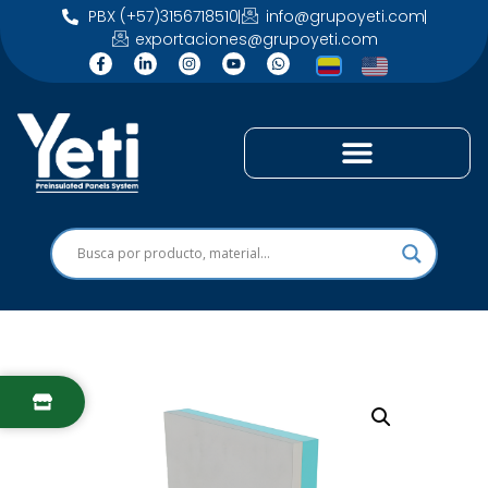
PBX (+57)3156718510
info@grupoyeti.com
exportaciones@grupoyeti.com