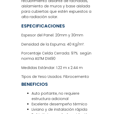
recubrimiento aislante de fachadas,
aislamiento de muros y base aislada
para cubiertas que estén expuestos a
alta radiación solar.
ESPECIFICACIONES
Espesor del Panel: 2
0mm y 30mm
Densidad de la Espuma: 40 Kg/m³.
Porcentaje Celda Cerrada: 97% según
norma ASTM D1490
Medidas Estándar: 1.22 m x 2.44 m
Tipos de Yeso Usados: Fibrocemento
BENEFICIOS
Auto portante, no requiere
estructura adicional
Excelente desempeño térmico
Liviano y de instalación rápida