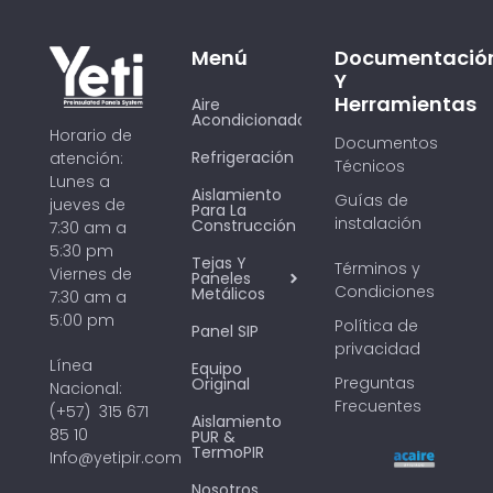
Menú
Documentació
Y
Herramientas
Aire
Acondicionado
Horario de
Documentos
Refrigeración
atención:
Técnicos
Lunes a
Aislamiento
Guías de
jueves de
Para La
instalación
Construcción
7:30 am a
5:30 pm
Tejas Y
Términos y
Viernes de
Paneles
Condiciones
Metálicos
7:30 am a
5:00 pm
Política de
Panel SIP
privacidad
Línea
Equipo
Preguntas
Original
Nacional:
Frecuentes
(+57) 315 671
Aislamiento
85 10
PUR &
TermoPIR
Info@yetipir.com
Nosotros