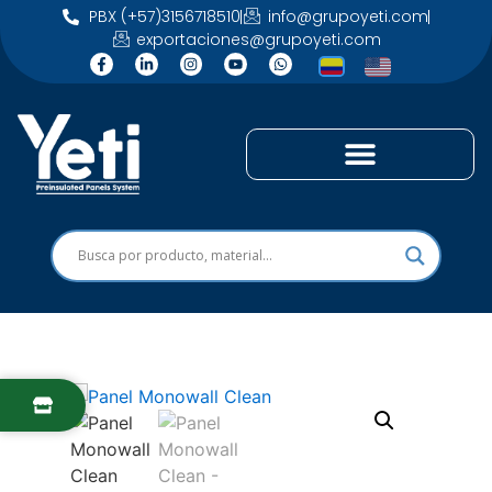
PBX (+57)3156718510
info@grupoyeti.com
exportaciones@grupoyeti.com