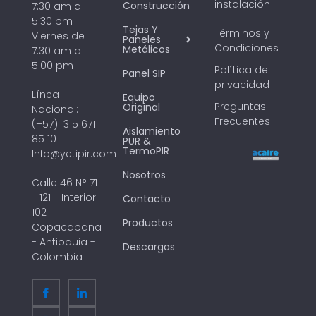
instalación
Construcción
7:30 am a
5:30 pm
Tejas Y
Términos y
Viernes de
Paneles
Condiciones
Metálicos
7:30 am a
5:00 pm
Política de
Panel SIP
privacidad
Línea
Equipo
Preguntas
Original
Nacional:
Frecuentes
(+57) 315 671
Aislamiento
85 10
PUR &
TermoPIR
Info@yetipir.com
Nosotros
Calle 46 N° 71
- 121 - Interior
Contacto
102
Productos
Copacabana
- Antioquia -
Descargas
Colombia