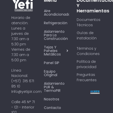
Menú
Documentació
Y
Herramientas
Aire
Acondicionado
Horario de
Documentos
Refrigeración
atención:
Técnicos
Lunes a
Aislamiento
Guías de
jueves de
Para La
instalación
Construcción
7:30 am a
5:30 pm
Tejas Y
Términos y
Viernes de
Paneles
Condiciones
Metálicos
7:30 am a
5:00 pm
Política de
Panel SIP
privacidad
Línea
Equipo
Preguntas
Original
Nacional:
Frecuentes
(+57) 315 671
Aislamiento
85 10
PUR &
TermoPIR
Info@yetipir.com
Nosotros
Calle 46 N° 71
- 121 - Interior
Contacto
102