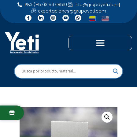
PBX (+57)3156718510
info@grupoyeti.com
exportaciones@grupoyeti.com