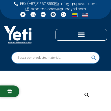
PBX (+57)3156718510
info@grupoyeti.com
exportaciones@grupoyeti.com