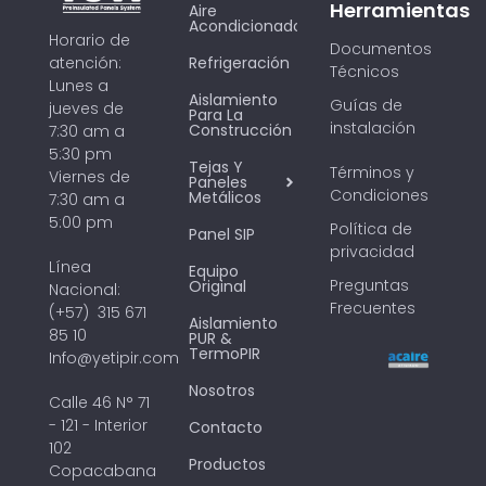
Herramientas
Aire
Acondicionado
Horario de
Documentos
Refrigeración
atención:
Técnicos
Lunes a
Aislamiento
Guías de
jueves de
Para La
instalación
Construcción
7:30 am a
5:30 pm
Tejas Y
Términos y
Viernes de
Paneles
Condiciones
Metálicos
7:30 am a
5:00 pm
Política de
Panel SIP
privacidad
Línea
Equipo
Preguntas
Original
Nacional:
Frecuentes
(+57) 315 671
Aislamiento
85 10
PUR &
TermoPIR
Info@yetipir.com
Nosotros
Calle 46 N° 71
- 121 - Interior
Contacto
102
Productos
Copacabana